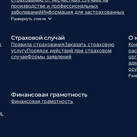
производстве и профессиональных
заболеваний
Информация для застрахованных
Развернуть список
Страховой случай
О 
х
Правила страхования
Заказать страховую
Кон
услугу
Порядок действий при страховом
рас
случае
Формы заявлений
орг
адм
осу
Разв
Финансовая грамотность
Финансовая грамотность
д,