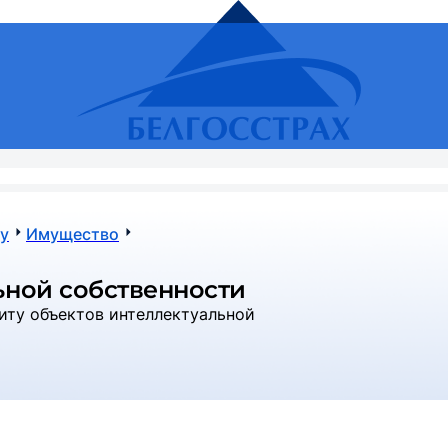
Региональ
RU
Поиск
Частным лицам
Бизнесу
Онлайн-услуги
ОСНСПЗ
Страховой сл
у
Имущество
ьной собственности
иту объектов интеллектуальной