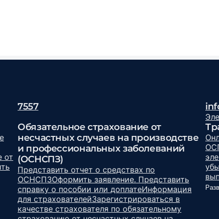
7557
in
Эл
Обязательное страхование от
Тр
несчастных случаев на производстве
е
Онл
ОС
и профессиональных заболеваний
 от
эле
(ОСНСПЗ)
ить
уб
Представить отчет о средствах по
вып
ОСНСПЗ
Оформить заявление. Представить
Разв
справку о пособии или доплате
Информация
для страхователей
Зарегистрироваться в
качестве страхователя по обязательному
страхованию от несчастных случаев на