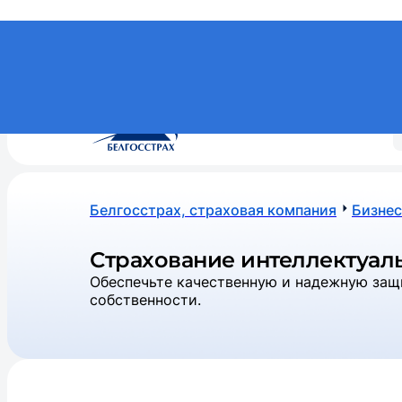
+375 (17) 269 269 2
•
7557
МТС, А1, Life - по тарифам операторов (круглосуточно)
Белгосстрах, страховая компания
Бизнес
Страхование интеллектуал
Обеспечьте качественную и надежную защ
собственности.