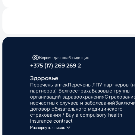
Версия для слабовидящих
+375 (17) 269 269 2
Здоровье
Перечень аптек
Перечень ЛПУ партнеров (н
партнеров) Белгосстраха
Базовые группы
организаций здравоохранения
Страхование
несчастных случаев и заболеваний
Заключ
договор обязательного медицинского
страхования / Buy a compulsory health
insurance contract
Развернуть список