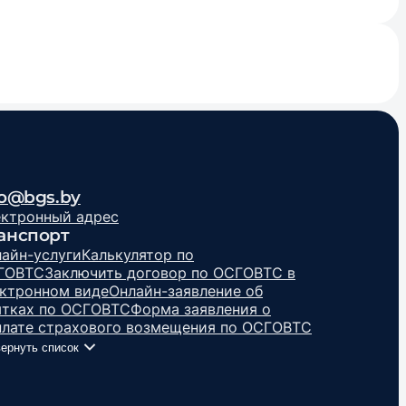
fo@bgs.by
ектронный адрес
анспорт
айн-услуги
Калькулятор по
ГОВТС
Заключить договор по ОСГОВТС в
ктронном виде
Онлайн-заявление об
ытках по ОСГОВТС
Форма заявления о
лате страхового возмещения по ОСГОВТС
ернуть список