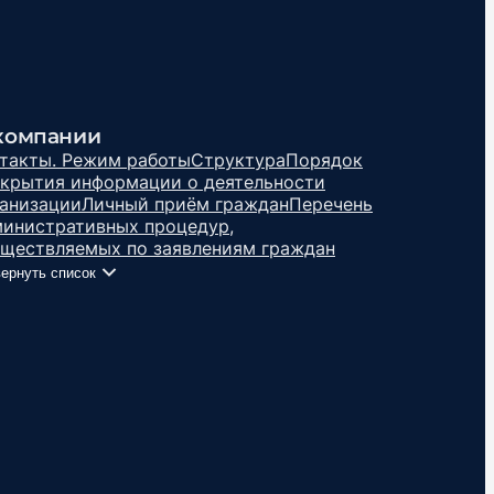
компании
такты. Режим работы
Структура
Порядок
крытия информации о деятельности
анизации
Личный приём граждан
Перечень
инистративных процедур,
ществляемых по заявлениям граждан
ернуть список