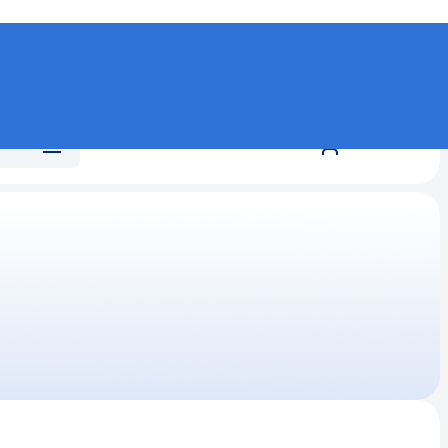
ная сеть
учай